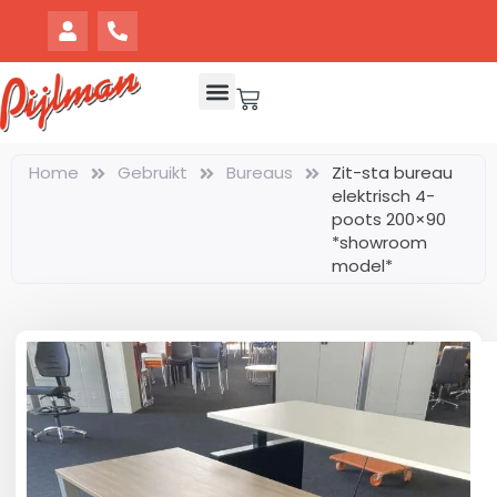
Home
Gebruikt
Bureaus
Zit-sta bureau
elektrisch 4-
poots 200×90
*showroom
model*