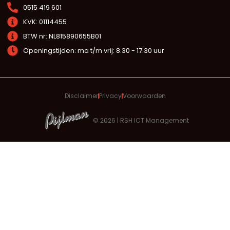
0515 419 601
KVK: 01114455
BTW nr: NL815890655B01
Openingstijden: ma t/m vrij: 8.30 - 17.30 uur
Disclaimer
Privacy
Voorwaarden
© 2026 | RSH ICT Management