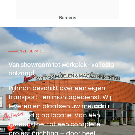
VAN INSTELBAAR TOT ELEKTRISCH ZIT-STA
ONZE SERVICE
Van showroom tot werkplek - volledig
ontzorgd
Pijlman beschikt over een eigen
transport- en montagedienst. Wij
leveren en plaatsen uw meubilair
vakkundig op locatie. Van één
bureaustoel tot een complete
projectinrichting – door heel