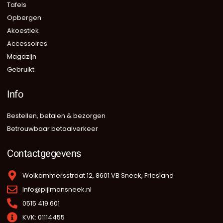
Tafels
Opbergen
Akoestiek
Accessoires
Magazijn
Gebruikt
Info
Bestellen, betalen & bezorgen
Betrouwbaar betaalverkeer
Contactgegevens
Wolkammersstraat 12, 8601 VB Sneek, Friesland
Info@pijlmansneek.nl
0515 419 601
KVK: 01114455