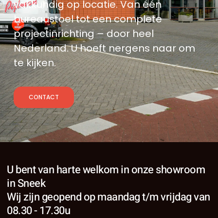
vakkundig op locatie. Van één
bureaustoel tot een complete
projectinrichting – door heel
Nederland. U hoeft nergens naar om
te kijken.
CONTACT
U bent van harte welkom in onze showroom
in Sneek
Wij zijn geopend op maandag t/m vrijdag van
08.30 - 17.30u