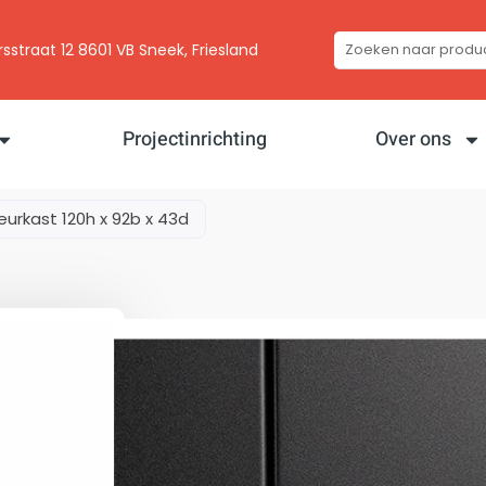
traat 12 8601 VB Sneek, Friesland
Projectinrichting
Over ons
eurkast 120h x 92b x 43d
Draaideurkast 120
€
195,00
ex btw