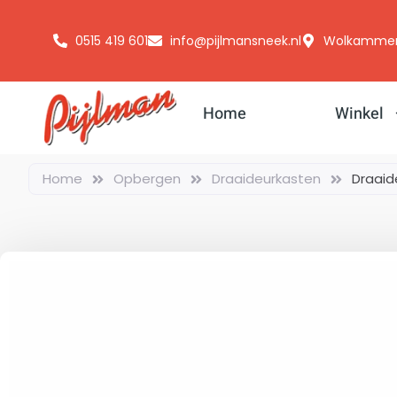
0515 419 601
info@pijlmansneek.nl
Wolkammerss
Home
Winkel
Home
Opbergen
Draaideurkasten
Draaid