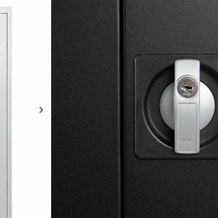
Metalen kast met epoxy l
Afsluitbaar dmv cilinderslot
Incl. 2 legborden
Extra legbord verkrijgbaar
Leverbaar in: antraciet, lich
Afmetingen buitenmaat: 1
Kleur Kast
TOE