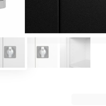
Artikelnummer:
N/B
Categorieën:
Draaideurkasten
,
Op