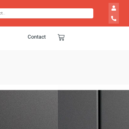
Contact
h x 92b x 43d