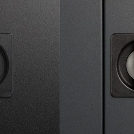
ak
 (incl 2 sleutels)
 bij accessoires voor kasten
tgrijs, wit en zwart
20 cm hoog x 92 cm breed x 43 cm diep
VOEGEN AAN WINKELWAGEN