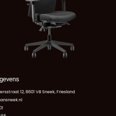
gevens
sstraat 12, 8601 VB Sneek, Friesland
mansneek.nl
01
4455