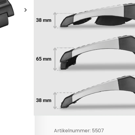
Een voetensteun is ontworpen 
ondersteunen, waardoor dijen m
comfortabel achter jouw bureau
bloedsomloop te verbeteren do
spierspanning en vermoeidheid
deze in een optimale hoek wor
werkhouding realiseer je door e
Zo staan de bovenbenen horizon
voor de minste spierspanning.
Hoogte verstelbaar in 4 s
Rubberen antislipmat op 
TOE
Artikelnummer:
5507