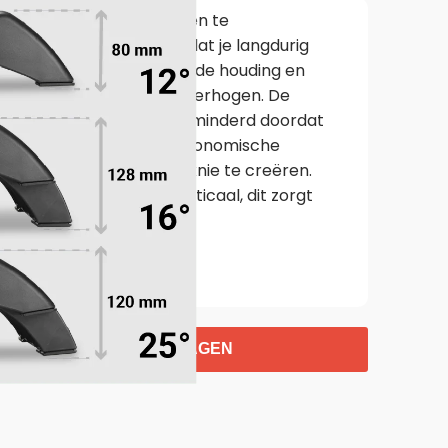
om benen vanaf de voeten te
inder worden belast, zodat je langdurig
 kunt werken. Het helpt de houding en
or voeten en benen te verhogen. De
 van de benen wordt verminderd doordat
den ondersteund. Een ergonomische
en 90 graden hoek in de knie te creëren.
taal en onderbenen verticaal, dit zorgt
tanden
platform
VOEGEN AAN WINKELWAGEN