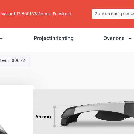
traat 12 8601 VB Sneek, Friesland
Projectinrichting
Over ons
teun 60072
Voetensteun 6007
€
34,00
ex btw