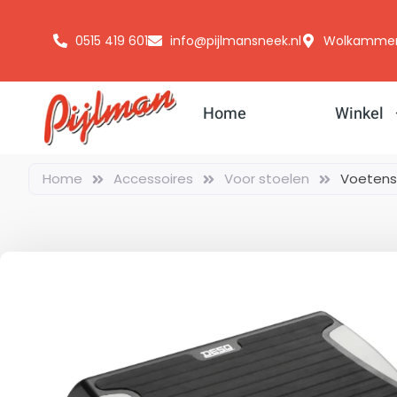
0515 419 601
info@pijlmansneek.nl
Wolkammerss
Home
Winkel
Home
Accessoires
Voor stoelen
Voetens